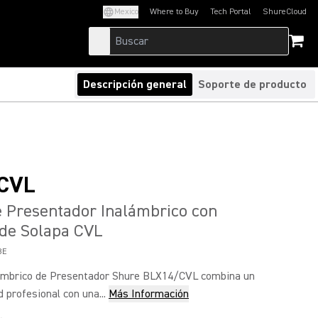
Mexico
Where to Buy
Tech Portal
ShureCloud
(Opens in a new tab)
(Opens in a new t
Descripción general
Soporte de producto
CVL
 Presentador Inalámbrico con
 de Solapa CVL
8E
ámbrico de Presentador Shure BLX14/CVL combina un
d profesional con una...
Más Información