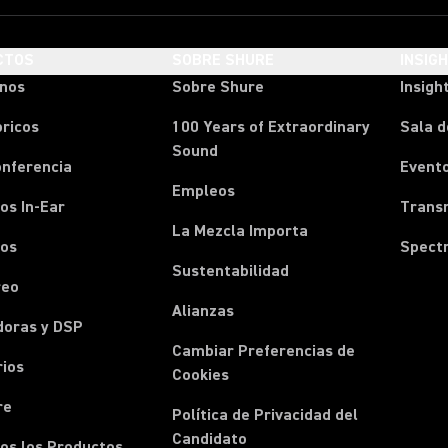
CTOS
SOBRE SHURE
INSIG
onos
Sobre Shure
Insigh
ricos
100 Years of Extraordinary
Sala d
Sound
onferencia
Event
Empleos
os In-Ear
Transm
La Mezcla Importa
nos
Spect
Sustentabilidad
reo
Alianzas
doras y DSP
Cambiar Preferencias de
rios
Cookies
re
Política de Privacidad del
Candidato
os los Productos