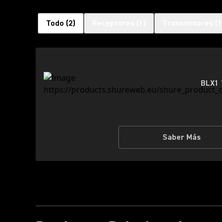
Todo
(
2
)
Receptores
(
1
)
Transmisores
(
1
BLX1 
Saber Más