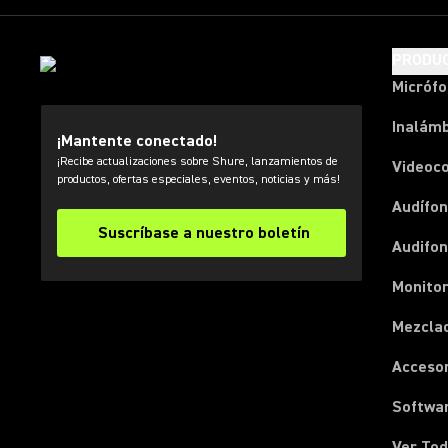
PRODU
Micróf
Inalámb
¡Mantente conectado!
¡Recibe actualizaciones sobre Shure, lanzamientos de
Videoc
productos, ofertas especiales, eventos, noticias y más!
Audífon
Suscríbase a nuestro boletín
Audifo
Monito
Mezcla
Acceso
Softwa
Ver Tod