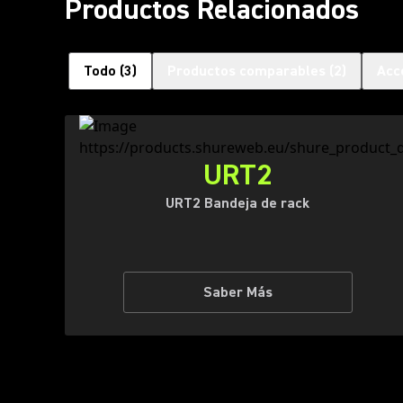
Productos Relacionados
Todo
(
3
)
Productos comparables
(
2
)
Acc
URT2
URT2 Bandeja de rack
Saber Más