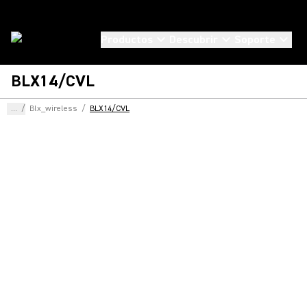
Productos
Descubrir
Soporte
BLX14/CVL
...
/
Blx_wireless
/
BLX14/CVL