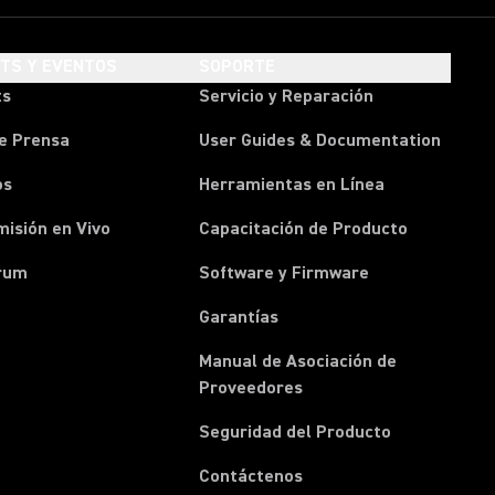
HTS Y EVENTOS
SOPORTE
ts
Servicio y Reparación
e Prensa
User Guides & Documentation
os
Herramientas en Línea
isión en Vivo
Capacitación de Producto
rum
Software y Firmware
Garantías
Manual de Asociación de
(Opens in a new tab)
Proveedores
Seguridad del Producto
(Opens in a new tab)
Contáctenos