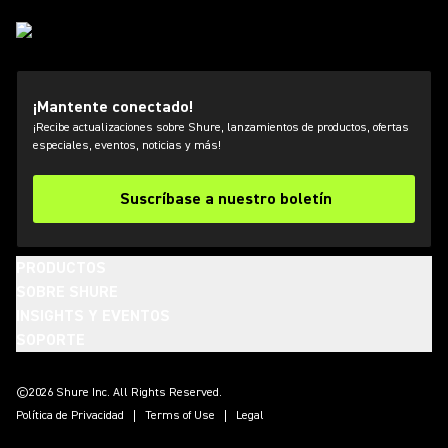
¡Mantente conectado!
¡Recibe actualizaciones sobre Shure, lanzamientos de productos, ofertas
especiales, eventos, noticias y más!
Suscríbase a nuestro boletín
PRODUCTOS
SOBRE SHURE
INSIGHTS Y EVENTOS
SOPORTE
(Opens in a new tab)
(Opens in a new tab)
(Opens in a new tab)
(Opens in a new tab)
(Opens in a new tab)
(Opens in a new tab)
(Opens in a new tab)
©2026 Shure Inc. All Rights Reserved.
Política de Privacidad
Terms of Use
Legal