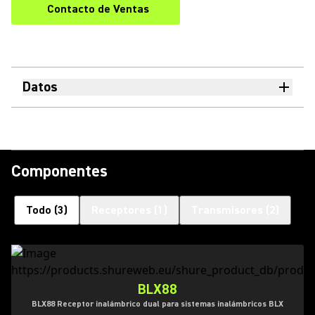
Contacto de Ventas
Datos
Componentes
Todo
(
3
)
Receptores
(
1
)
Transmisores
(
2
)
BLX88
BLX88 Receptor inalámbrico dual para sistemas inalámbricos BLX