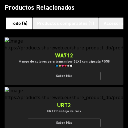
Productos Relacionados
Todo
(
4
)
Productos comparables
(
1
)
Accesorios
WA712
Mango de colores para transmisor BLX2 con cápsula PG58
Saber Más
URT2
URT2 Bandeja de rack
Saber Más