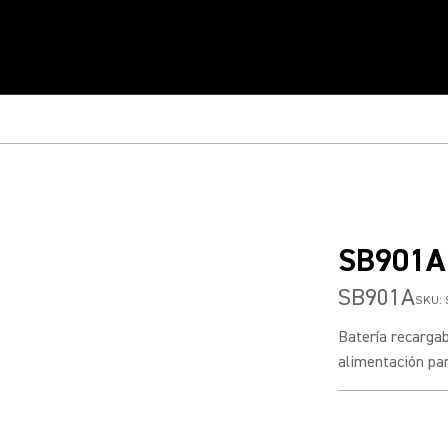
SB901A
SB901A
SKU:
Batería recargab
alimentación par