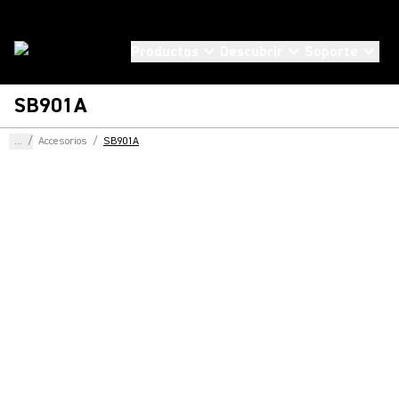
Productos
Descubrir
Soporte
SB901A
...
/
Accesorios
/
SB901A