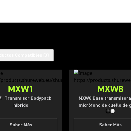
ductos Compatibles
(
3
)
MXW1
MXW8
1 Transmisor Bodypack
MXW8 Base transmisora
híbrido
micrófono de cuello de 
Saber Más
Saber Más