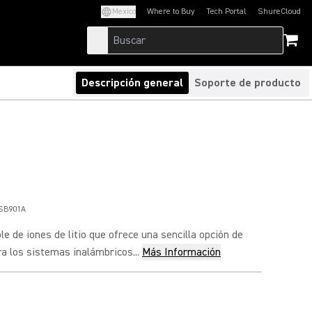
Mexico
Where to Buy
Tech Portal
ShureCloud
(Opens in a new tab)
(Opens in a new t
Descripción general
Soporte de producto
SB901A
le de iones de litio que ofrece una sencilla opción de
a los sistemas inalámbricos...
Más Información