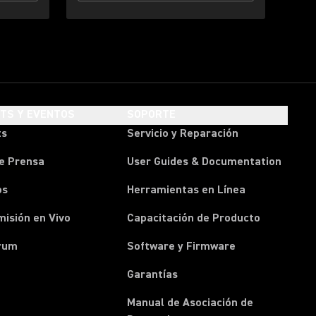
HTS Y EVENTOS
SOPORTE
ts
Servicio y Reparación
e Prensa
User Guides & Documentation
os
Herramientas en Línea
isión en Vivo
Capacitación de Producto
rum
Software y Firmware
Garantías
Manual de Asociación de