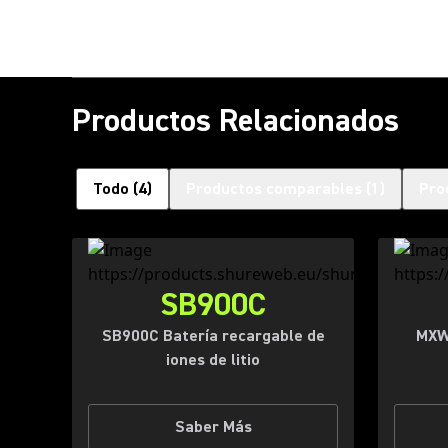
Productos Relacionados
Todo
(
4
)
Productos comparables
(
1
)
Pro
SB900C
SB900C Batería recargable de
MXW
iones de litio
Saber Más