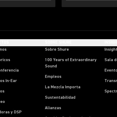
CTOS
SOBRE SHURE
INSIG
onos
Sobre Shure
Insigh
ricos
100 Years of Extraordinary
Sala d
Sound
onferencia
Event
Empleos
os In-Ear
Transm
La Mezcla Importa
nos
Spect
Sustentabilidad
reo
Alianzas
doras y DSP