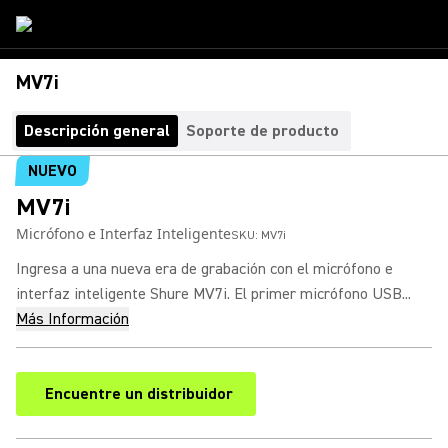
MV7i
Descripción general
Soporte de producto
NUEVO
MV7i
Micrófono e Interfaz Inteligente
SKU:
MV7i
Ingresa a una nueva era de grabación con el micrófono e
interfaz inteligente Shure MV7i. El primer micrófono USB...
Más Información
Encuentre un distribuidor
(Opens in a new tab)