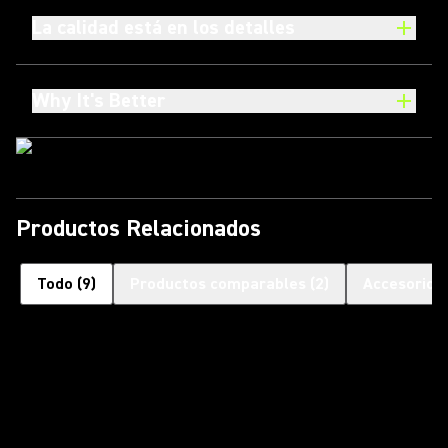
La calidad está en los detalles
Why It's Better
Productos Relacionados
Todo
(
9
)
Productos comparables
(
2
)
Accesorios