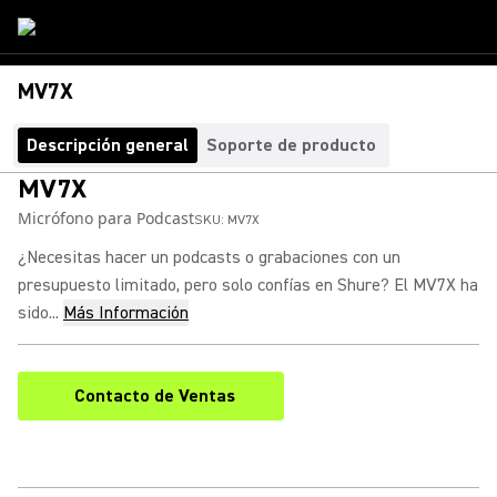
MV7X
Descripción general
Soporte de producto
MV7X
Micrófono para Podcast
SKU:
MV7X
¿Necesitas hacer un podcasts o grabaciones con un
presupuesto limitado, pero solo confías en Shure? El MV7X ha
sido...
Más Información
Contacto de Ventas