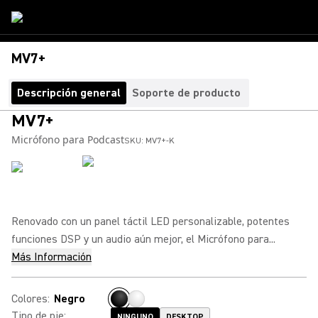
MV7+
Descripción general
Soporte de producto
MV7+
Micrófono para Podcast
SKU:
MV7+-K
Renovado con un panel táctil LED personalizable, potentes
funciones DSP y un audio aún mejor, el Micrófono para...
Más Información
Colores
:
Negro
Tipo de pie
:
NINGUNO
DESKTOP