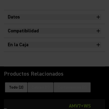
Datos
Compatibilidad
En la Caja
Productos Relacionados
Todo
(
2
)
Cables
(
1
)
Cortavientos
(
1
)
AMV7+WS