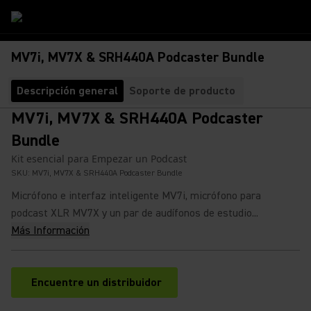
MV7i, MV7X & SRH440A Podcaster Bundle
Descripción general
Soporte de producto
MV7i, MV7X & SRH440A Podcaster
Bundle
Kit esencial para Empezar un Podcast
SKU:
MV7i, MV7X & SRH440A Podcaster Bundle
Micrófono e interfaz inteligente MV7i, micrófono para
podcast XLR MV7X y un par de audífonos de estudio...
Más Información
Encuentre un distribuidor
(Opens in a new tab)