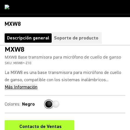
MXW8
Descripción general
Soporte de producto
MXW8
MXW8 Base transmisora para micrófono de cuello de ganso
SKU:
MXW8=-Z10
La MXW8 es una base transmisora para micrófono de cuello
de ganso, compatible con los sistemas inalámbricos...
Más Información
Colores
:
Negro
Contacto de Ventas