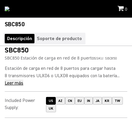
0
SBC850
Descripción
Soporte de producto
SBC850
SBC850 Estación de carga en red de 8 puertos
SKU:
SBC850
Estación de carga en red de 8 puertos para cargar hasta
8 transmisores ULXD6 o ULXD8 equipados con la batería...
Leer más
Included Power
US
AZ
CN
EU
IN
JA
KR
TW
Supply
:
UK