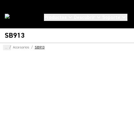
Productos
Descubrir
Soporte
SB913
...
/
Accesorios
/
SB913