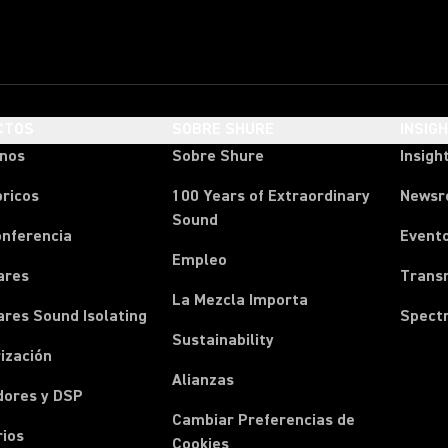
CTOS
SOBRE SHURE
INSIG
onos
Sobre Shure
Insigh
ricos
100 Years of Extraordinary
News
Sound
onferencia
Event
Empleo
ares
Transm
La Mezcla Importa
ares Sound Isolating
Spect
Sustainability
ización
Alianzas
dores y DSP
Cambiar Preferencias de
rios
Cookies