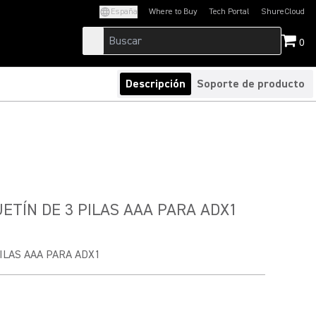
España
Where to Buy
Tech Portal
ShureCloud
(Opens in a new tab)
(Opens in a new t
0
Descripción
Soporte de producto
JETÍN DE 3 PILAS AAA PARA ADX1
PILAS AAA PARA ADX1