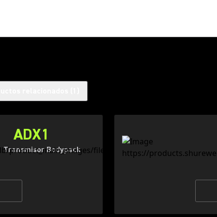
uctos relacionados
(
1
)
ADX1
 Transmisor Bodypack