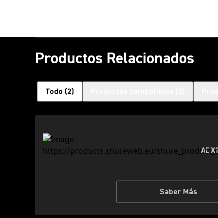
Productos Relacionados
Todo
(
2
)
Productos compatibles
(
2
)
Prod
ADX1
Saber Más