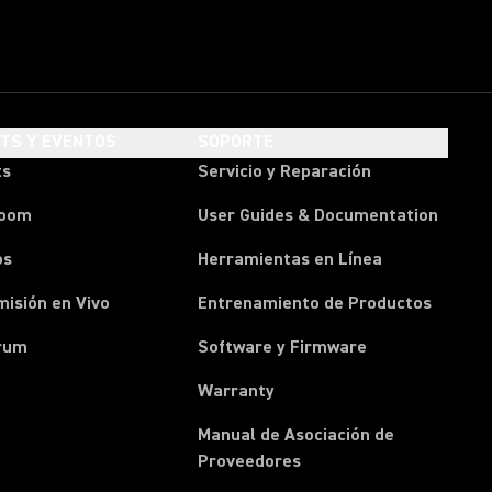
HTS Y EVENTOS
SOPORTE
ts
Servicio y Reparación
room
User Guides & Documentation
os
Herramientas en Línea
isión en Vivo
Entrenamiento de Productos
rum
Software y Firmware
Warranty
Manual de Asociación de
(Opens in a new tab)
Proveedores