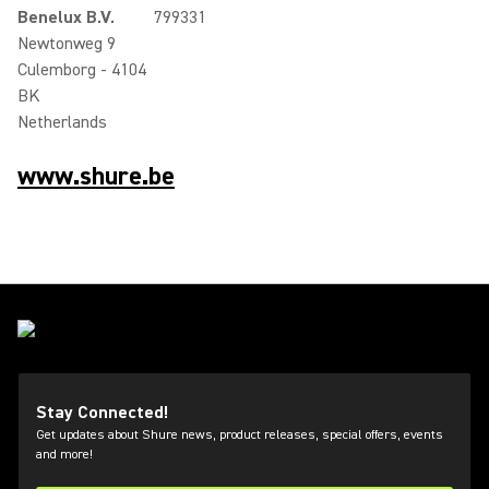
Benelux B.V.
799331
Newtonweg 9
Culemborg - 4104
BK
Netherlands
www.shure.be
Stay Connected!
Get updates about Shure news, product releases, special offers, events
and more!