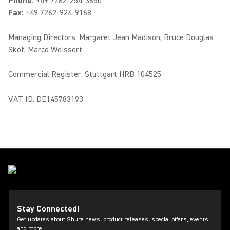
Phone:
+49 7262-254-3650
Fax:
+49 7262-924-9168
Managing Directors: Margaret Jean Madison, Bruce Douglas
Skof, Marco Weissert
Commercial Register: Stuttgart HRB 104525
VAT ID: DE145783193
Stay Connected!
Get updates about Shure news, product releases, special offers, events
and more!