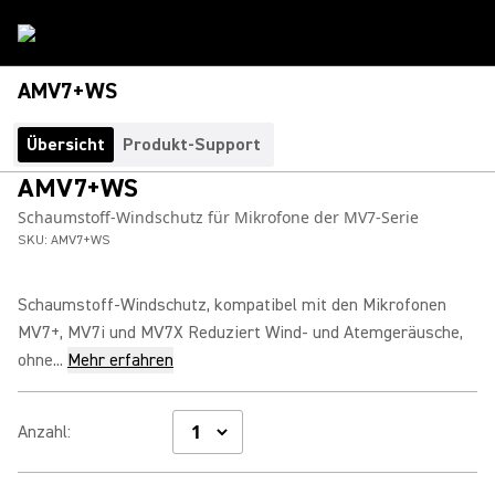
AMV7+WS
Übersicht
Produkt-Support
AMV7+WS
Schaumstoff-Windschutz für Mikrofone der MV7-Serie
SKU:
AMV7+WS
Schaumstoff-Windschutz, kompatibel mit den Mikrofonen
MV7+, MV7i und MV7X Reduziert Wind- und Atemgeräusche,
ohne...
Mehr erfahren
Anzahl
: