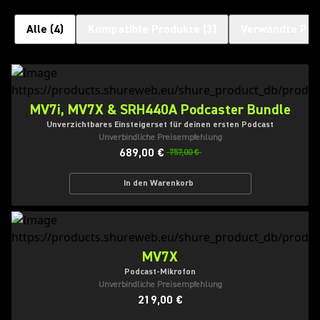
Alle
(
4
)
Kompatible Produkte
(
3
)
Verwandte Pro
MV7i, MV7X & SRH440A Podcaster Bundle
Unverzichtbares Einsteigerset für deinen ersten Podcast
Unverbindliche Preisempfehlung
689,00 €
757,00 €
In den Warenkorb
MV7X
Podcast-Mikrofon
Unverbindliche Preisempfehlung
219,00 €