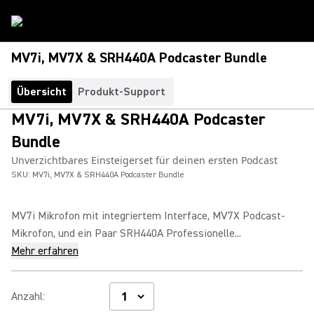
MV7i, MV7X & SRH440A Podcaster Bundle
Übersicht
Produkt-Support
MV7i, MV7X & SRH440A Podcaster
Bundle
Unverzichtbares Einsteigerset für deinen ersten Podcast
SKU:
MV7i, MV7X & SRH440A Podcaster Bundle
MV7i Mikrofon mit integriertem Interface, MV7X Podcast-
Mikrofon, und ein Paar SRH440A Professionelle...
Mehr erfahren
Anzahl
: