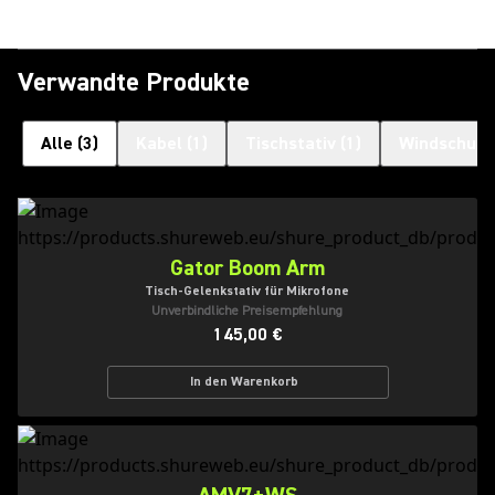
Verwandte Produkte
Alle
(
3
)
Kabel
(
1
)
Tischstativ
(
1
)
Windschutz
Gator Boom Arm
Tisch-Gelenkstativ für Mikrofone
Unverbindliche Preisempfehlung
145,00 €
In den Warenkorb