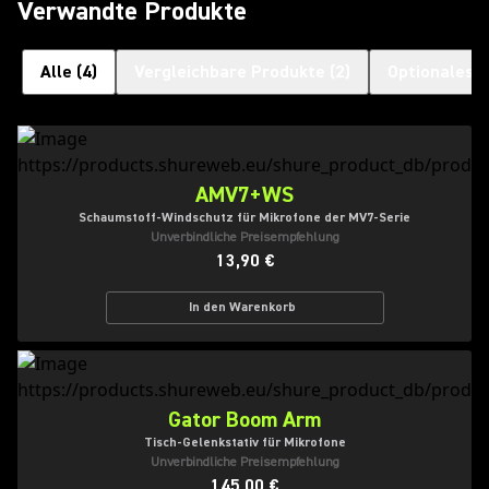
Verwandte Produkte
Alle
(
4
)
Vergleichbare Produkte
(
2
)
Optionales 
AMV7+WS
Schaumstoff-Windschutz für Mikrofone der MV7-Serie
Unverbindliche Preisempfehlung
13,90 €
In den Warenkorb
Gator Boom Arm
Tisch-Gelenkstativ für Mikrofone
Unverbindliche Preisempfehlung
145,00 €