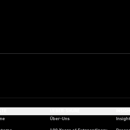
KTE
UEBER-SHURE
INSIG
one
Über-Uns
Insigh