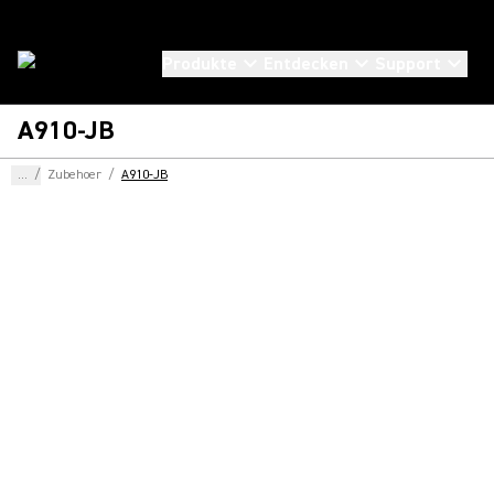
Produkte
Entdecken
Support
A910-JB
...
/
Zubehoer
/
A910-JB