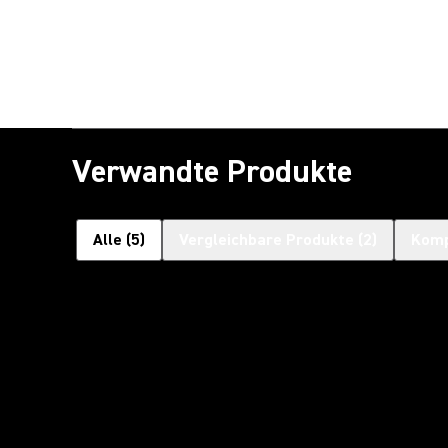
Verwandte Produkte
Alle
(
5
)
Vergleichbare Produkte
(
2
)
Komp