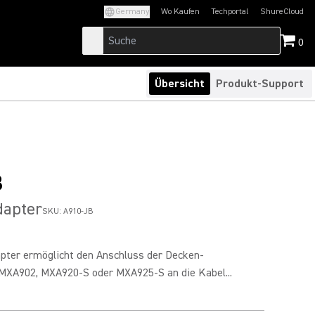
Germany
Wo Kaufen
Techportal
ShureCloud
(Opens in a new tab)
(Opens in a new t
0
Übersicht
Produkt-Support
B
dapter
SKU:
A910-JB
apter ermöglicht den Anschluss der Decken-
MXA902, MXA920-S oder MXA925-S an die Kabel...