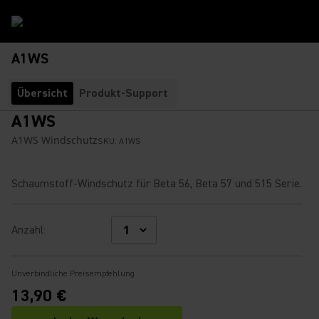
A1WS
Übersicht
Produkt-Support
A1WS
A1WS Windschutz
SKU:
A1WS
Schaumstoff-Windschutz für Beta 56, Beta 57 und 515 Serie.
Anzahl
:
Unverbindliche Preisempfehlung
13,90 €