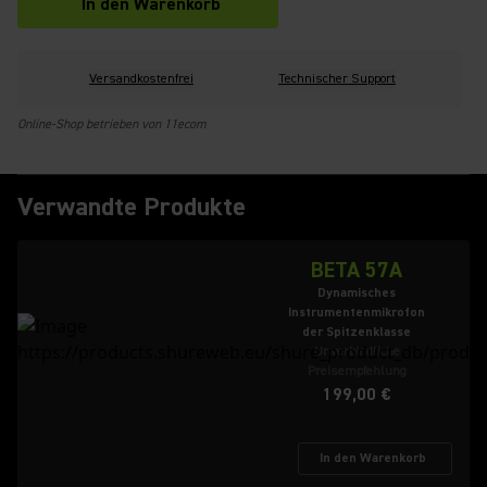
In den Warenkorb
Versandkostenfrei
Technischer Support
Online-Shop betrieben von 11ecom
Verwandte Produkte
BETA 57A
Dynamisches
Instrumentenmikrofon
der Spitzenklasse
Unverbindliche
Preisempfehlung
199,00 €
In den Warenkorb