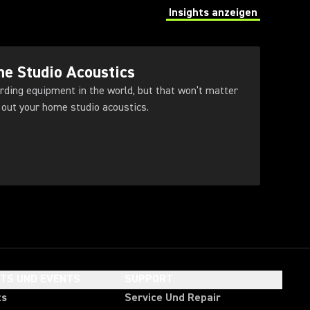
Insights anzeigen
(Opens in a new tab)
e Studio Acoustics
rding equipment in the world, but that won’t matter
t out your home studio acoustics.
HTS UND EVENTS
SUPPORT
ts
Service Und Repair