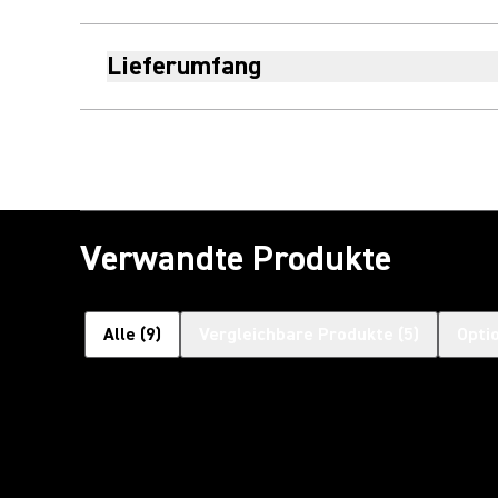
Lieferumfang
Verwandte Produkte
Alle
(
9
)
Vergleichbare Produkte
(
5
)
Opti