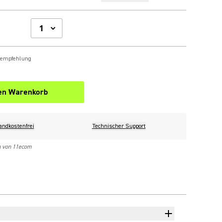
sempfehlung
den Warenkorb
andkostenfrei
Technischer Support
n von 11ecom