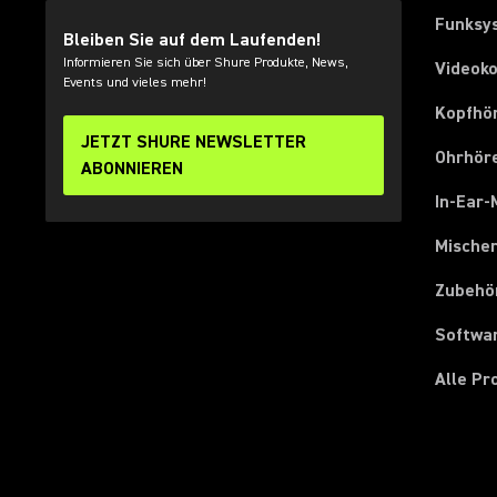
Funksy
Bleiben Sie auf dem Laufenden!
Informieren Sie sich über Shure Produkte, News,
Videok
Events und vieles mehr!
Kopfhö
JETZT SHURE NEWSLETTER
Ohrhör
ABONNIEREN
In-Ear-
Mische
Zubehö
Softwa
Alle P
(Opens in a new tab)
(Opens in a new tab)
(Opens in a new tab)
(Opens in a new tab)
(Opens in a new tab)
(Opens in a new tab)
(Opens in a new tab)