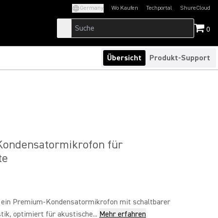
Germany
Wo Kaufen
Techportal
ShureCloud
(Opens in a new tab)
(Opens in a new t
0
Übersicht
Produkt-Support
1
ondensatormikrofon für
te
 ein Premium-Kondensatormikrofon mit schaltbarer
ik, optimiert für akustische...
Mehr erfahren