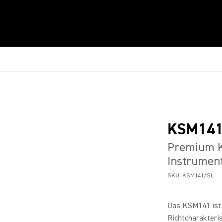
KSM14
Premium K
Instrumen
SKU:
KSM141/SL
Das KSM141 ist
Richtcharakterist