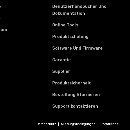
e
Benutzerhandbücher Und
Dokumentation
s
Online Tools
rum
Produktschulung
Software Und Firmware
Garantie
(Opens in a new tab)
Supplier
Produktsicherheit
(Opens in a ne
Bestellung Stornieren
Support kontaktieren
Datenschutz
Nutzungsbedingungen
Rechtliches