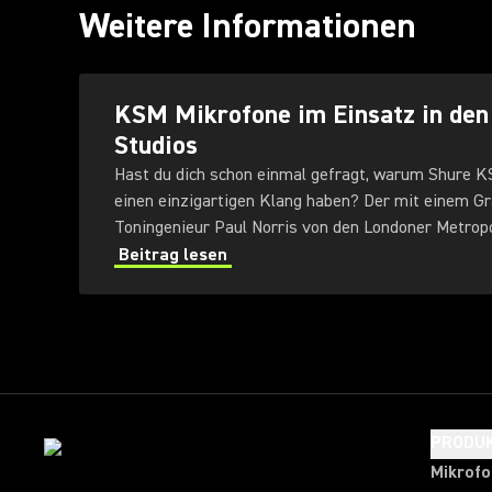
Weitere Informationen
KSM Mikrofone im Einsatz in den
Studios
Hast du dich schon einmal gefragt, warum Shure 
einen einzigartigen Klang haben? Der mit einem 
Toningenieur Paul Norris von den Londoner Metropo
seine ersten Erfahrungen mit der vielseitigen KSM 
Beitrag lesen
PRODU
Mikrof