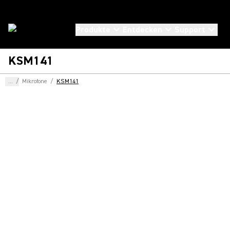
Produkte
Entdecken
Support
KSM141
...
/
Mikrofone
/
KSM141