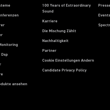
steme
100 Years of Extraordinary
Press
Sound
onferenzen
Event
Karriere
rer
Spect
Die Mischung Zählt
er
Nachhaltigkeit
Monitoring
Partner
r Dsp
Cookie Einstellungen Andern
r
Candidate Privacy Policy
re
rodukte ansehen