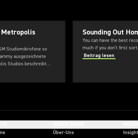
 Metropolis
Sounding Out Hom
You can have the best reco
much if you don’t first sor
KSM Studiomikrofone so
Beitrag lesen
Grammy ausgezeichnete
lis Studios beschreibt
Serie.
KTE
UEBER-SHURE
INSIG
one
Über-Uns
Insigh