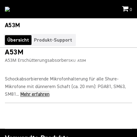
0
A53M
Übersicht
Produkt-Support
A53M
A53M Erschütterungsabsorber
SKU:
A53M
Schockabsorbierende Mikrofonhalterung für alle Shure-
Mikrofone mit dünnerem Schaft (ca. 20 mm): PGA81, SM63,
SM81...
Mehr erfahren