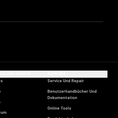
HTS UND EVENTS
SUPPORT
ts
Service Und Repair
e
Benutzerhandbücher Und
Dokumentation
s
Online Tools
rum