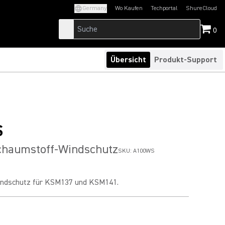
Germany
Wo Kaufen
Techportal
ShureCloud
(Opens in a new tab)
(Opens in a new t
0
Übersicht
Produkt-Support
S
haumstoff-Windschutz
SKU:
A100WS
ndschutz für KSM137 und KSM141.