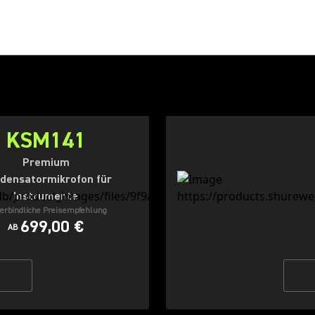
KSM141
Premium
densatormikrofon für
Instrumente
erbindliche Preisempfehlung
699,00 €
AB