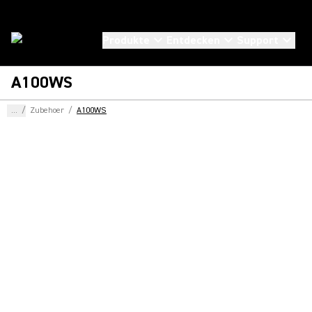
Produkte
Entdecken
Support
A100WS
...
/
Zubehoer
/
A100WS