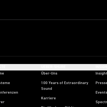
KTE
UEBER-SHURE
INSIG
one
Über-Uns
Insigh
steme
100 Years of Extraordinary
Press
Sound
onferenzen
Event
Karriere
rer
Spect