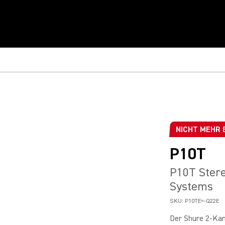
NICHT MEHR 
P10T
P10T Ster
Systems
SKU:
P10TE=-Q22E
Der Shure 2-Kan