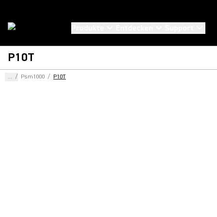
Produkte
Entdecken
Support
P10T
...
/
Psm1000
/
P10T