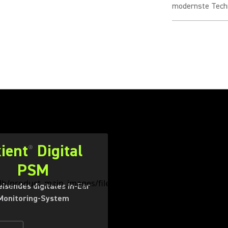
modernste Techn
ient
Digital
®
PSM
sendes digitales In-Ear
Monitoring-System