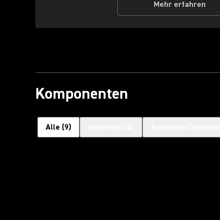
Mehr erfahren
Komponenten
Alle
(
9
)
Antennen
(
4
)
Antennen Combine