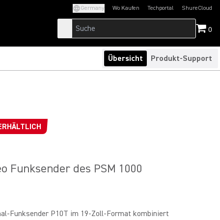
Germany
Wo Kaufen
Techportal
ShureCloud
(Opens in a new tab)
(Opens in a new t
0
Übersicht
Produkt-Support
ERHÄLTLICH
eo Funksender des PSM 1000
al-Funksender P10T im 19-Zoll-Format kombiniert