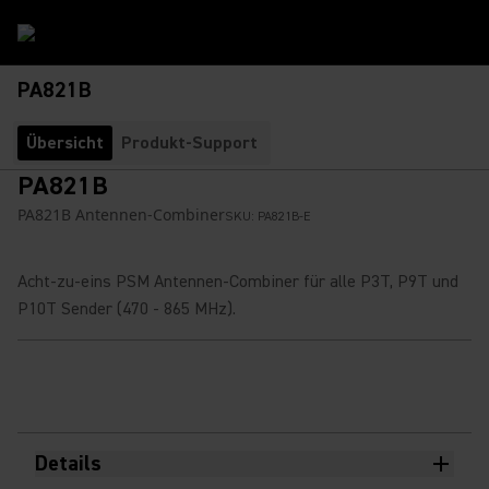
PA821B
Übersicht
Produkt-Support
PA821B
PA821B Antennen-Combiner
SKU:
PA821B-E
Acht-zu-eins PSM Antennen-Combiner für alle P3T, P9T und
P10T Sender (470 - 865 MHz).
Details