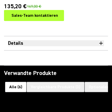
135,20 €
169,00 €
Sales-Team kontaktieren
Details
Verwandte Produkte
Alle
(
6
)
Vergleichbare Produkte
(
3
)
Optionales 