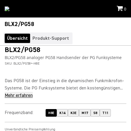
0
BLX2/PG58
Übersicht
Produkt-Support
BLX2/PG58
BLX2/PG58 analoger PG58 Handsender der PG Funksysteme
SKU:
BLX2/PG58=-H8E
Das PG58 ist der Einstieg in die dynamischen Funkmikrofon-
Systeme. Die PG Funksysteme bietet den kostengünstigen...
Mehr erfahren
Frequenzband
:
H8E
K14
K3E
M17
S8
T11
Unverbindliche Preisempfehlung