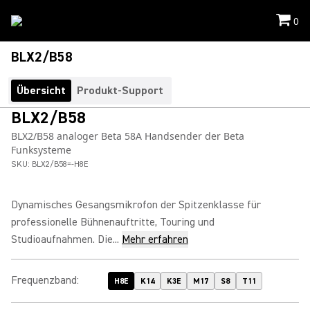
0
BLX2/B58
Übersicht
Produkt-Support
BLX2/B58
BLX2/B58 analoger Beta 58A Handsender der Beta
Funksysteme
SKU:
BLX2/B58=-H8E
Dynamisches Gesangsmikrofon der Spitzenklasse für
professionelle Bühnenauftritte, Touring und
Studioaufnahmen. Die...
Mehr erfahren
Frequenzband
:
H8E
K14
K3E
M17
S8
T11