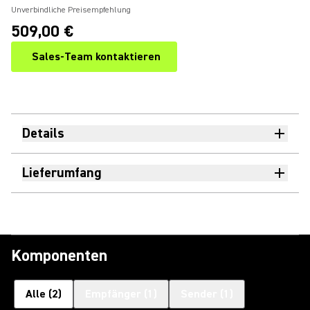
Unverbindliche Preisempfehlung
509,00 €
Sales-Team kontaktieren
Details
Lieferumfang
Komponenten
Alle
(
2
)
Empfänger
(
1
)
Sender
(
1
)