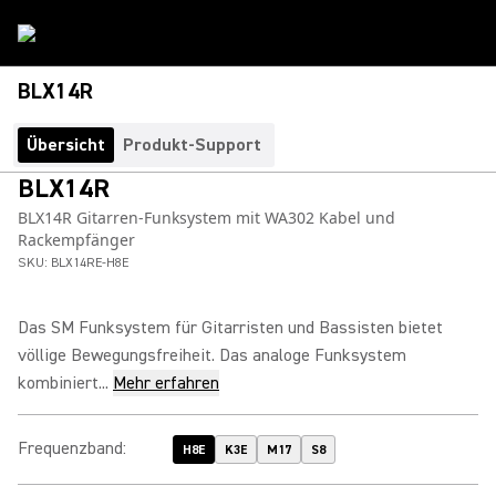
BLX14R
Übersicht
Produkt-Support
BLX14R
BLX14R Gitarren-Funksystem mit WA302 Kabel und
Rackempfänger
SKU:
BLX14RE-H8E
Das SM Funksystem für Gitarristen und Bassisten bietet
völlige Bewegungsfreiheit. Das analoge Funksystem
kombiniert...
Mehr erfahren
Frequenzband
:
H8E
K3E
M17
S8