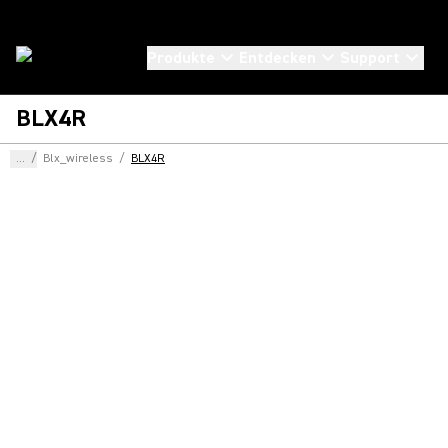
Produkte
Entdecken
Support
BLX4R
...
/
Blx_wireless
/
BLX4R