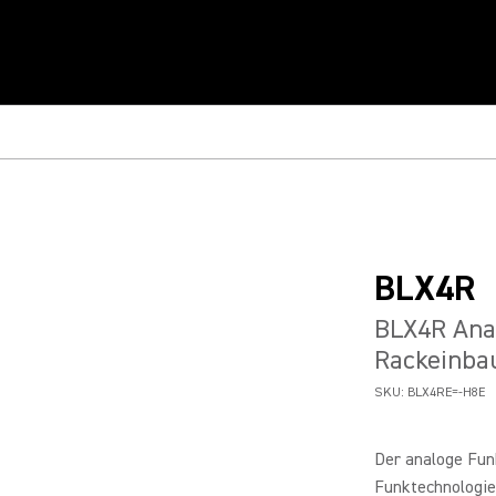
BLX4R
BLX4R Ana
Rackeinba
SKU:
BLX4RE=-H8E
Der analoge Fun
Funktechnologie