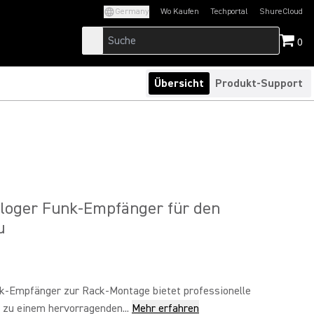
Germany
Wo Kaufen
Techportal
ShureCloud
(Opens in a new tab)
(Opens in a new t
0
Übersicht
Produkt-Support
loger Funk-Empfänger für den
u
k-Empfänger zur Rack-Montage bietet professionelle
 zu einem hervorragenden...
Mehr erfahren