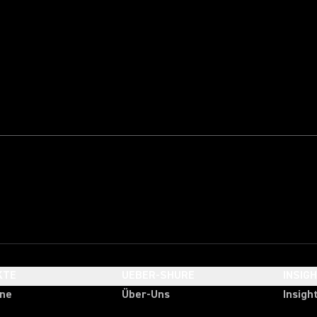
KTE
UEBER-SHURE
INSIG
one
Über-Uns
Insigh