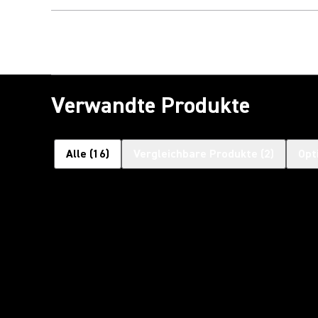
Verwandte Produkte
Alle
(
16
)
Vergleichbare Produkte
(
2
)
Opt