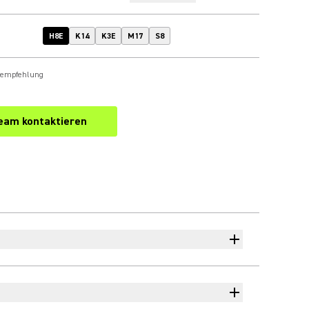
H8E
K14
K3E
M17
S8
sempfehlung
eam kontaktieren