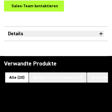
Sales-Team kontaktieren
Details
Verwandte Produkte
Alle
(
20
)
Vergleichbare Produkte
(
7
)
Optionales