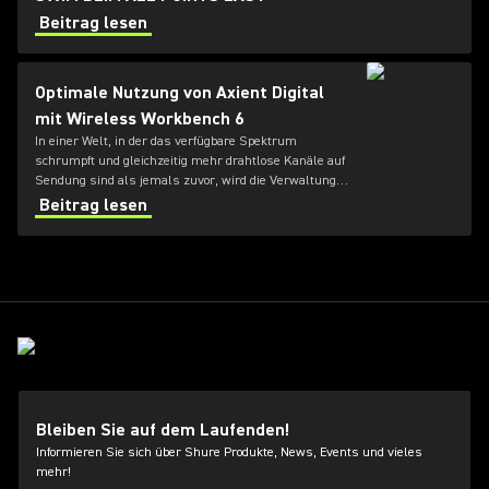
Beitrag lesen
Optimale Nutzung von Axient Digital
mit Wireless Workbench 6
In einer Welt, in der das verfügbare Spektrum
schrumpft und gleichzeitig mehr drahtlose Kanäle auf
Sendung sind als jemals zuvor, wird die Verwaltung
von Hochfrequenzbereichen (HF) für Toningenieure
Beitrag lesen
immer schwieriger.
Bleiben Sie auf dem Laufenden!
Informieren Sie sich über Shure Produkte, News, Events und vieles
mehr!