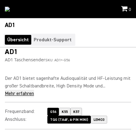
0
AD1
Übersicht
Produkt-Support
AD1
AD1 Taschensender
SKU:
AD1=-G56
Der AD1 bietet sagenhafte Audioqualität und HF-Leistung mit
großer Schaltbandbreite, High Density Mode und...
Mehr erfahren
Frequenzband
:
G56
K55
K57
Anschluss
:
TQG (TA4F, 4-PIN MINI)
LEMO3