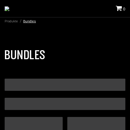
0
Produkte
/
Bundles
BUNDLES