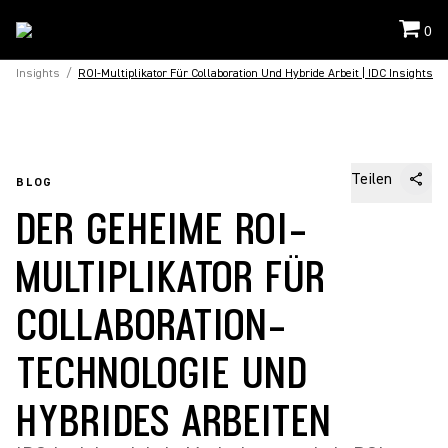
0
Insights
/
ROI-Multiplikator Für Collaboration Und Hybride Arbeit | IDC Insights
Teilen
BLOG
DER GEHEIME ROI-
MULTIPLIKATOR FÜR
COLLABORATION-
TECHNOLOGIE UND
HYBRIDES ARBEITEN