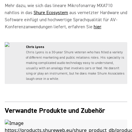
Mehr dazu, wie sich das lineare Mikrofonarray MXA710
nahtlos in das
Shure Ecosystem
aus vernetzter Hardware und
Software einfügt und hochwertige Sprachqualität für AV-
Konferenzanwendungen liefert, erfahren Sie
hier
.
Chris Lyons
Chris Lyons is a 30-year Shure veteran who has filled a variety
of different marketing and public relations roles. His specialty is
making complicated audio technology easy to understand,
usually with an analogy that involves cars or food. He doesn't
sing or play an instrument, but he does make Shure Associates
laugh once in a while.
Verwandte Produkte und Zubehör