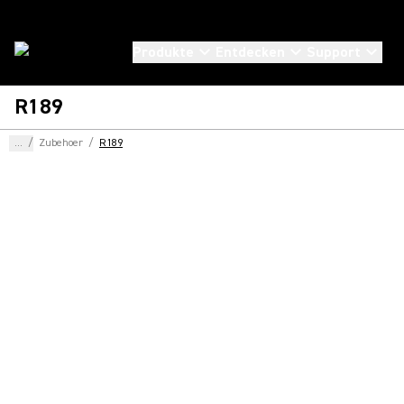
Produkte
Entdecken
Support
R189
...
/
Zubehoer
/
R189