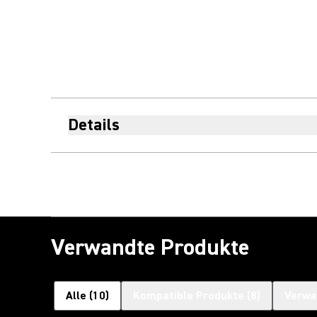
Details
Verwandte Produkte
Alle
(
10
)
Kompatible Produkte
(
8
)
Verwa