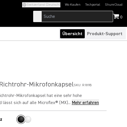
Switzerland (Deutsch)
Wo Kaufen
Techportal
ShureCloud
(Opens in a new tab)
(Opens in a new t
0
Übersicht
Produkt-Support
Richtrohr-Mikrofonkapsel
SKU:
R189B
ichtrohr-Mikrofonkapsel hat eine sehr hohe
 lässt sich auf alle Microflex® (MX)...
Mehr erfahren
z