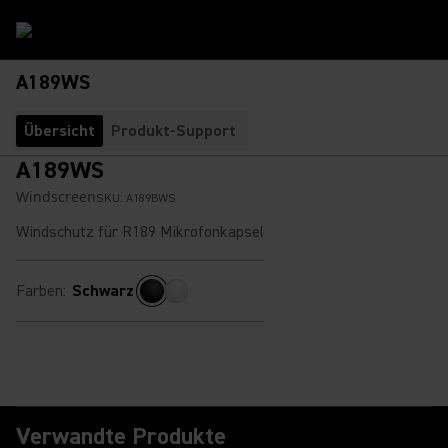
A189WS
Übersicht
Produkt-Support
A189WS
Windscreen
SKU:
A189BWS
Windschutz für R189 Mikrofonkapsel
Farben
:
Schwarz
Verwandte Produkte