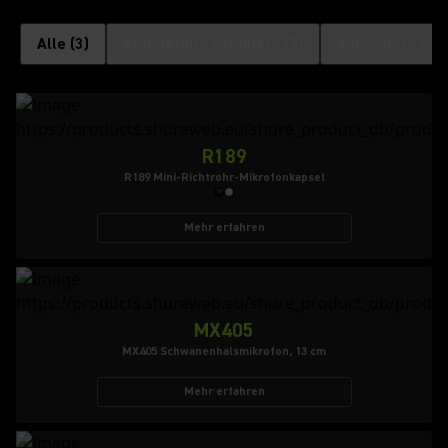
Alle
(
3
)
Kompatible Produkte
(
2
)
Verwandte Pro
R189
R189 Mini-Richtrohr-Mikrofonkapsel
Mehr erfahren
MX405
MX405 Schwanenhalsmikrofon, 13 cm
Mehr erfahren