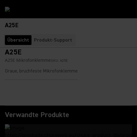
A25E
Übersicht
Produkt-Support
A25E
A25E Mikrofonklemme
SKU:
A25E
Graue, bruchfeste Mikrofonklemme
Verwandte Produkte