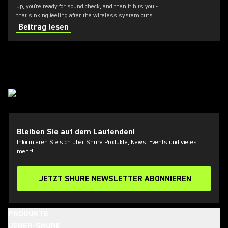
up, you're ready for sound check, and then it hits you -
that sinking feeling after the wireless system cuts
out. But there are some simple steps to troubleshoot
Beitrag lesen
wireless dropouts.
Bleiben Sie auf dem Laufenden!
Informieren Sie sich über Shure Produkte, News, Events und vieles
mehr!
JETZT SHURE NEWSLETTER ABONNIEREN
PRODUKTE
UEBER-SHURE