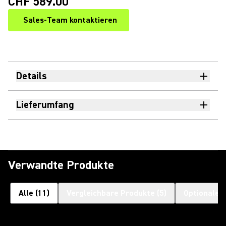
CHF 589.00
Sales-Team kontaktieren
Details
Lieferumfang
Verwandte Produkte
Alle
(
11
)
Vergleichbare Produkte
(
5
)
Optionales