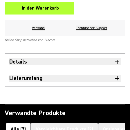
In den Warenkorb
Versand
Technischer Support
Online-Shop betrieben von 11ecom
Details
Lieferumfang
Verwandte Produkte
Alle
(
7
)
Vergleichbare Produkte
(
2
)
Optionales 