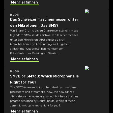
Mehr erfahren
BLOG
Das Schweizer Taschenmesser unter
den Mikrofonen: Das SM57
Von Snare Drums bis zu Gitarrenverstärkern – das
legendäre SM57 ist das Schweizer Taschenmesser
unter den Mikrofonen. Aber eignet es sich
tatsächlich für alle Anwendungen? Frag doch
einfach mal Questlove, Bon Iver oder den
Präsidenten der Vereinigten Staaten.
Mehr erfahren
BLOG
SM7B or SM7dB: Which Microphone is
Right for You?
The SM7B is an audio icon cherished by musicians,
podcasters and streamers. Now, the new SM7dB
offers the same legendary sound, but has a custom
preamp designed by Shure inside. Which of these
dynamic microphones is right for you?
Mehr erfahren