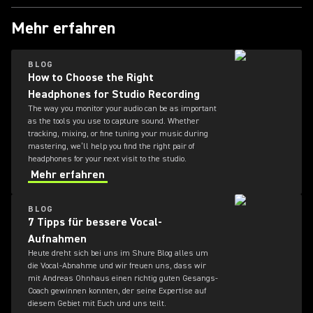
Mehr erfahren
BLOG
How to Choose the Right
Headphones for Studio Recording
The way you monitor your audio can be as important
as the tools you use to capture sound. Whether
tracking, mixing, or fine tuning your music during
mastering, we’ll help you find the right pair of
headphones for your next visit to the studio.
Mehr erfahren
BLOG
7 Tipps für bessere Vocal-
Aufnahmen
Heute dreht sich bei uns im Shure Blog alles um
die Vocal-Abnahme und wir freuen uns, dass wir
mit Andreas Ohnhaus einen richtig guten Gesangs-
Coach gewinnen konnten, der seine Expertise auf
diesem Gebiet mit Euch und uns teilt.