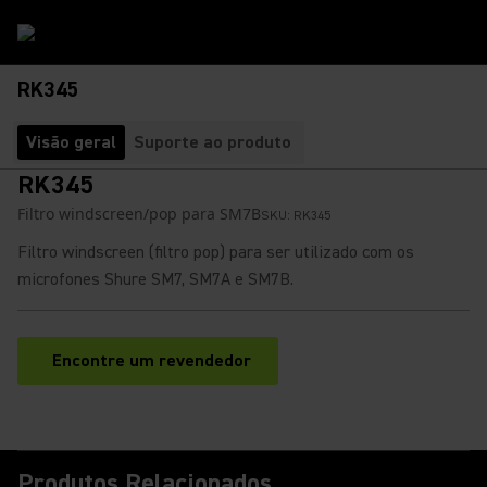
RK345
Visão geral
Suporte ao produto
RK345
Filtro windscreen/pop para SM7B
SKU:
RK345
Filtro windscreen (filtro pop) para ser utilizado com os
microfones Shure SM7, SM7A e SM7B.
Encontre um revendedor
(Opens in a new tab)
Produtos Relacionados