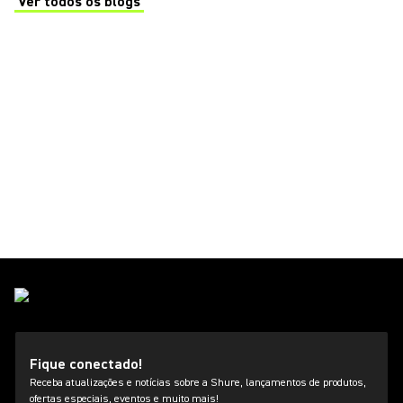
Ver todos os blogs
(Opens in a new tab)
Fique conectado!
Receba atualizações e notícias sobre a Shure, lançamentos de produtos,
ofertas especiais, eventos e muito mais!