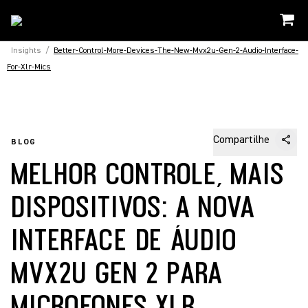
Insights
/
Better-Control-More-Devices-The-New-Mvx2u-Gen-2-Audio-Interface-
For-Xlr-Mics
Compartilhe
BLOG
MELHOR CONTROLE, MAIS
DISPOSITIVOS: A NOVA
INTERFACE DE ÁUDIO
MVX2U GEN 2 PARA
MICROFONES XLR