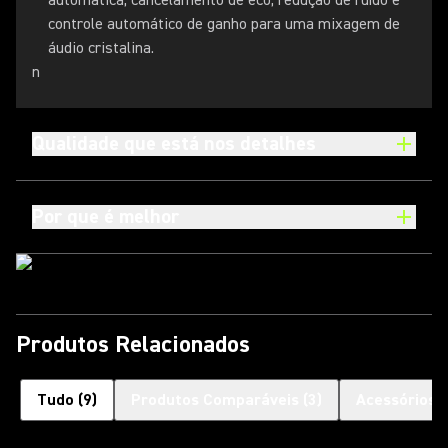
automática, cancelamento de eco, redução de ruído e
controle automático de ganho para uma mixagem de
áudio cristalina.
n
Qualidade que está nos detalhes
Por que é melhor
Produtos Relacionados
Tudo
(
9
)
Produtos Comparáveis
(
3
)
Acessórios 