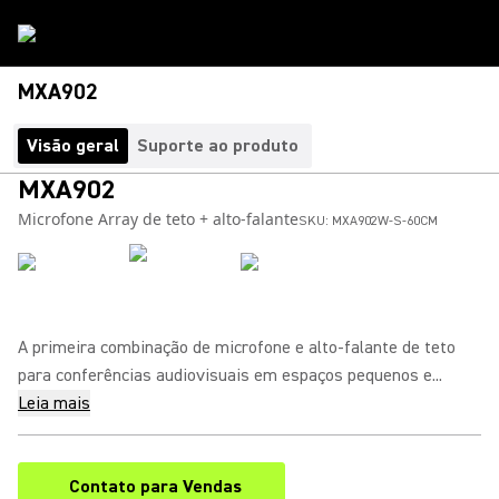
MXA902
Visão geral
Suporte ao produto
MXA902
Microfone Array de teto + alto-falante
SKU:
MXA902W-S-60CM
A primeira combinação de microfone e alto-falante de teto
para conferências audiovisuais em espaços pequenos e...
Leia mais
Contato para Vendas