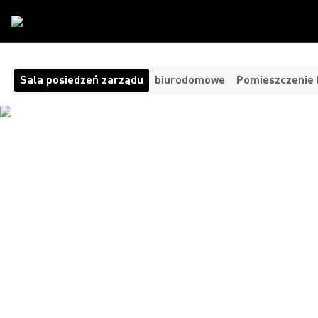
Rodzaj Pokoju
/
Sala Posiedzen
Sala posiedzeń zarządu
biurodomowe
Pomieszczenie 
WIDEOKONFERENCJE
AUDIO DLA
NIEZRÓWNANEJ JAKOŚCI
DŹWIĘKU
Czystość, spójność i pełna kontrola nad najważniejszymi
rozmowami. Rozwiązania do wideokonferencji Shure dla sal
zarządu łączą najnowocześniejszą technologię, dzięki której
kadra kierownicza, klienci i zdalni uczestnicy są zawsze