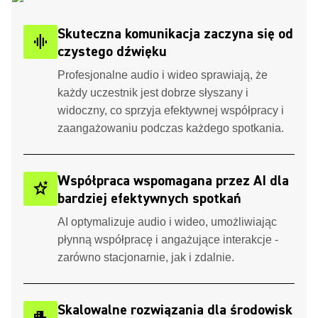
Skuteczna komunikacja zaczyna się od
graphic_eq
czystego dźwięku
Profesjonalne audio i wideo sprawiają, że
każdy uczestnik jest dobrze słyszany i
widoczny, co sprzyja efektywnej współpracy i
zaangażowaniu podczas każdego spotkania.
Współpraca wspomagana przez AI dla
stars_2
bardziej efektywnych spotkań
AI optymalizuje audio i wideo, umożliwiając
płynną współpracę i angażujące interakcje -
zarówno stacjonarnie, jak i zdalnie.
Skalowalne rozwiązania dla środowisk