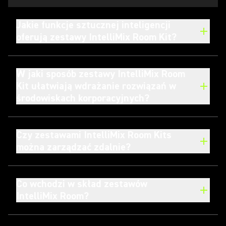
Jakie funkcje sztucznej inteligencji
oferują zestawy IntelliMix Room Kit?
W jaki sposób zestawy IntelliMix Room
Kit ułatwiają wdrażanie rozwiązań w
środowiskach korporacyjnych?
Czy zestawami IntelliMix Room Kits
można zarządzać zdalnie?
Co wchodzi w skład zestawów
IntelliMix Room?