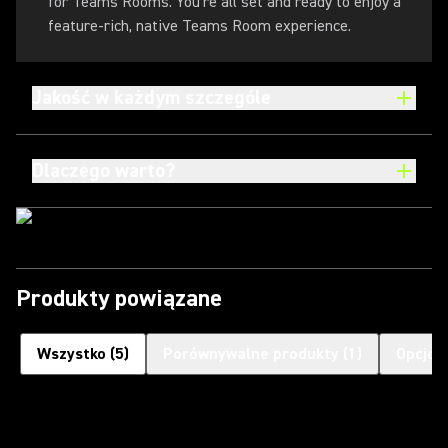
for Teams Rooms. You're all set and ready to enjoy a
feature-rich, native Teams Room experience.
Jakość w każdym szczególe
Dlaczego warto?
Produkty powiązane
Wszystko
(
5
)
Porównywalne produkty
(
1
)
Opcjon