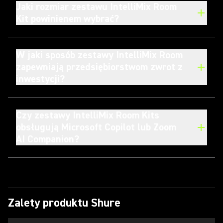
Jaki rozmiar zestawu IntelliMix Room
Kit powinienem wybrać?
W jaki sposób zestawy IntelliMix Room
zapewniają przedsiębiorstwom zwrot z
inwestycji?
Czy zestawy IntelliMix Room Kits
obsługują Microsoft Copilot lub Zoom
AI Companion?
Zalety produktu Shure