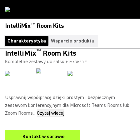
™
IntelliMix
Room Kits
Charakterystyka
Wsparcie produktu
™
IntelliMix
Room Kits
Kompletne zestawy do sal
SKU:
IMXRK30-E
Usprawnij współpracę dzięki prostym i bezpiecznym
zestawom konferencyjnym dla Microsoft Teams Rooms lub
Zoom Rooms...
Czytaj więcej
Kontakt w sprawie