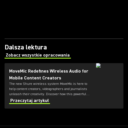
Dalsza lektura
Zobacz wszystkie opracowania
(Opens in a new tab)
MoveMic Redefines Wireless Audio for
Mobile Content Creators
The new Shure wireless system MoveMic is here to
help content creators, videographers and journalists
unleash their creativity. Discover how this powerful
yet portable lavalier microphone is set to redefine
Przeczytaj artykuł
mobile audio recording.