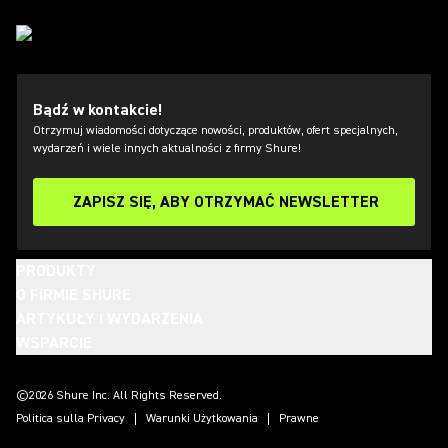
Bądź w kontakcie!
Otrzymuj wiadomości dotyczące nowości, produktów, ofert specjalnych,
wydarzeń i wiele innych aktualności z firmy Shure!
ZAPISZ SIĘ, ABY OTRZYMAĆ NEWSLETTER
PRODUKTY
O FIRMIE SHURE
ARTYKUŁY I WYDARZENIA
WSPARCIE
(Opens in a new tab)
(Opens in a new tab)
(Opens in a new tab)
(Opens in a new tab)
(Opens in a new tab)
(Opens in a new tab)
(Opens in a new tab)
©2026 Shure Inc. All Rights Reserved.
Politica sulla Privacy
Warunki Użytkowania
Prawne