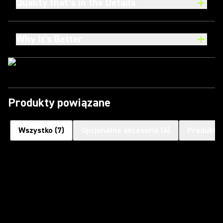
Quality that’s in the Details
Why It's Better
Produkty powiązane
Wszystko
(
7
)
Opcjonalne akcesoria
(
4
)
Produkty