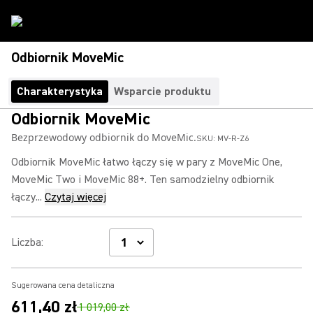
Odbiornik MoveMic
Charakterystyka
Wsparcie produktu
Odbiornik MoveMic
Bezprzewodowy odbiornik do MoveMic.
SKU:
MV-R-Z6
Odbiornik MoveMic łatwo łączy się w pary z MoveMic One,
MoveMic Two i MoveMic 88+. Ten samodzielny odbiornik
łączy...
Czytaj więcej
Liczba
:
Sugerowana cena detaliczna
611,40 zł
1 019,00 zł