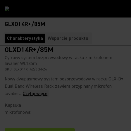
GLXD14R+/85M
Charakterystyka
Wsparcie produktu
GLXD14R+/85M
Cyfrowy system bezprzewodowy w racku z mikrofonem
lavalier WL185m
SKU:
GLXD14R+AZ/85M-Z4
Nowy dwupasmowy system bezprzewodowy w racku GLX-D+
Dual Band Wireless Rack zawiera przypinany mikrofon
lavalier...
Czytaj więcej
Kapsuła
mikrofonowa
: