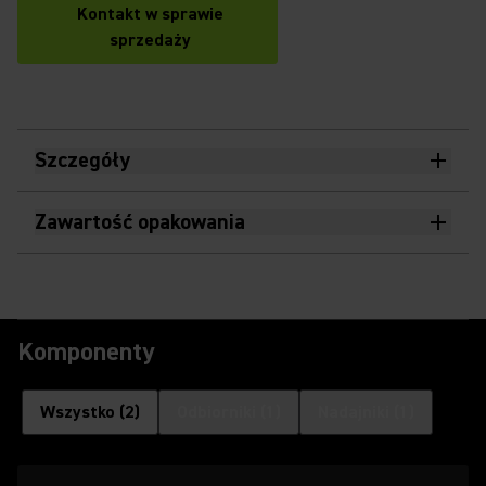
Kontakt w sprawie
sprzedaży
Szczegóły
Zawartość opakowania
Komponenty
Wszystko
(
2
)
Odbiorniki
(
1
)
Nadajniki
(
1
)