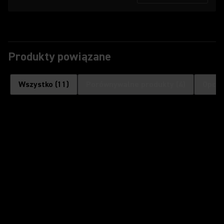
Produkty powiązane
Wszystko
(
11
)
Porównywalne produkty
(
4
)
Opcjo