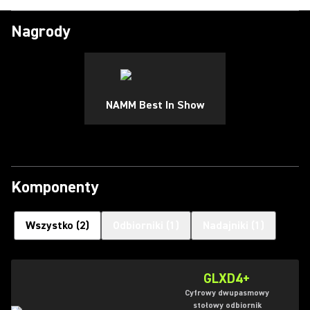
Nagrody
NAMM Best In Show
Komponenty
Wszystko
(
2
)
Odbiorniki
(
1
)
Nadajniki
(
1
)
GLXD4+
Cyfrowy dwupasmowy
stołowy odbiornik