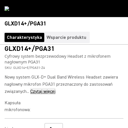
GLXD14+/PGA31
Charakterystyka
Wsparcie produktu
GLXD14+/PGA31
Cyfrowy system bezprzewodowy Headset z mikrofonem
nagłownym PGA31
SKU:
GLXD14+E/PGA31-Z4
Nowy system GLX-D+ Dual Band Wireless Headset zawiera
nagłowny mikrofon PGA31 przeznaczony do zastosowań
związanych...
Czytaj więcej
Kapsuła
mikrofonowa
: