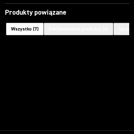
Produkty powiązane
Wszystko
(
7
)
Porównywalne produkty
(
4
)
Opcjon