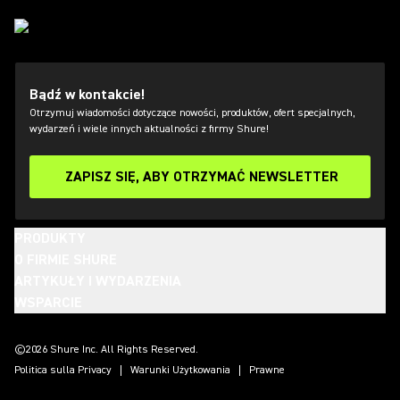
Bądź w kontakcie!
Otrzymuj wiadomości dotyczące nowości, produktów, ofert specjalnych,
wydarzeń i wiele innych aktualności z firmy Shure!
ZAPISZ SIĘ, ABY OTRZYMAĆ NEWSLETTER
PRODUKTY
O FIRMIE SHURE
ARTYKUŁY I WYDARZENIA
WSPARCIE
(Opens in a new tab)
(Opens in a new tab)
(Opens in a new tab)
(Opens in a new tab)
(Opens in a new tab)
(Opens in a new tab)
(Opens in a new tab)
©2026 Shure Inc. All Rights Reserved.
Politica sulla Privacy
Warunki Użytkowania
Prawne