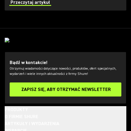
for TV news and movie sets.
Przeczytaj artykuł
Bądź w kontakcie!
Otrzymuj wiadomości dotyczące nowości, produktów, ofert specjalnych,
wydarzeń i wiele innych aktualności z firmy Shure!
ZAPISZ SIĘ, ABY OTRZYMAĆ NEWSLETTER
PRODUKTY
O FIRMIE SHURE
ARTYKUŁY I WYDARZENIA
WSPARCIE