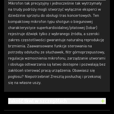
Mikrofon tak precyzyjny i jednocześnie tak wytrzymały
na trudy podróży mogli stworzyć wyłącznie eksperci w
dziedzinie sprzętu do obsługi tras koncertowych. Ten
kompaktowy mikrofon typu shotgun o biegunowej
charakterystyce superkardioidalnej/płatowej (lobar)
rejestruje dźwięk tylko z wybranego źródła, a szeroki
zakres częstotliwości gwarantuje naturalną reprodukcję
brzmienia. Zaawansowane funkcje sterowania na
potrzeby odsłuchu ze słuchawek, filtr górnoprzepustowy,
regulacja wzmocnienia mikrofonu, zarządzanie utworami
i obsługa odtwarzania są łatwo dostępne i pozwalają bez
zakłóceń sterować pracą urządzenia. Obawiasz się
pogłosu? Niepotrzebnie! Zresztą posłuchaj i przekonaj
się na własne uszy.
Jakość tkwi w szczegółach