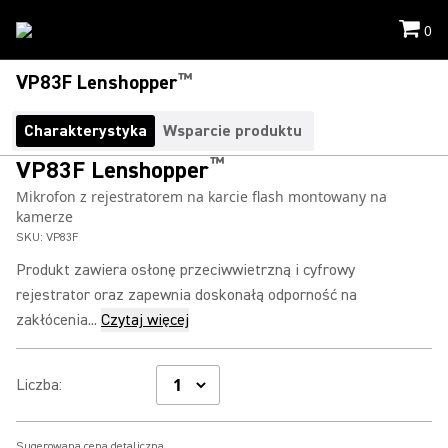
0
™
VP83F Lenshopper
Charakterystyka
Wsparcie produktu
™
VP83F Lenshopper
Mikrofon z rejestratorem na karcie flash montowany na
kamerze
SKU:
VP83F
Produkt zawiera osłonę przeciwwietrzną i cyfrowy
rejestrator oraz zapewnia doskonałą odporność na
zakłócenia...
Czytaj więcej
Liczba
:
Sugerowana cena detaliczna