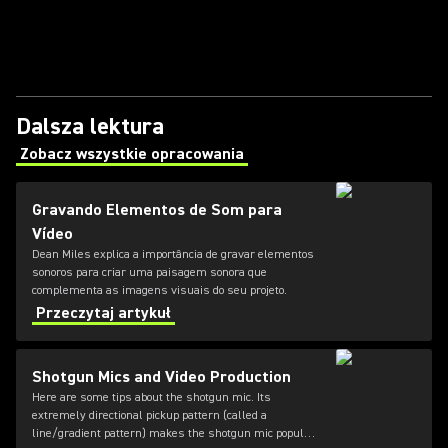
Dalsza lektura
Zobacz wszystkie opracowania
(Opens in a new tab)
Gravando Elementos de Som para
Vídeo
Dean Miles explica a importância de gravar elementos
sonoros para criar uma paisagem sonora que
complementa as imagens visuais do seu projeto.
Przeczytaj artykuł
Shotgun Mics and Video Production
Here are some tips about the shotgun mic. Its
extremely directional pickup pattern (called a
line/gradient pattern) makes the shotgun mic popular