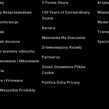
ony
O Firmie Shure
Artyku
y Bezprzewodowe
100 Years of Extraordinary
Wiado
Sound
onferencje
Wydar
Kariera
wki
Trans
Mieszanka Ma Znaczenie
wki douszne
Spect
Zrównoważony Rozwój
e systemy odsluchu
Partnerzy
asowanie i Miksowanie
Zmień Ustawienia Plików
ria
Cookie
e i Firmware
Politica Sulla Pricavy
 Wszystkie Produkty