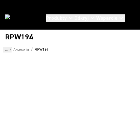
Produkty
Odkryj
Wsparcie
RPW194
...
/
Akcesoria
/
RPW194