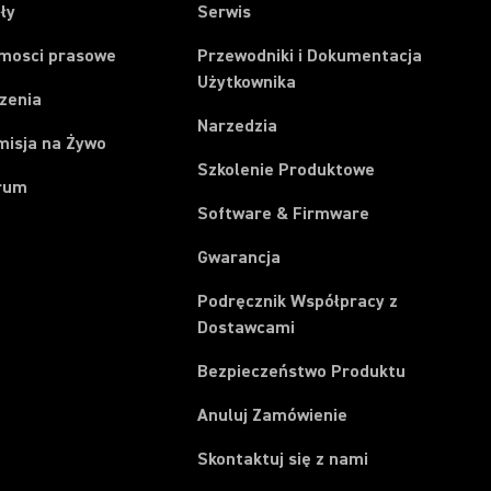
ły
Serwis
mosci prasowe
Przewodniki i Dokumentacja
Użytkownika
zenia
Narzedzia
misja na Żywo
Szkolenie Produktowe
rum
Software & Firmware
Gwarancja
Podręcznik Współpracy z
Dostawcami
Bezpieczeństwo Produktu
(Opens in a new t
Anuluj Zamówienie
Skontaktuj się z nami