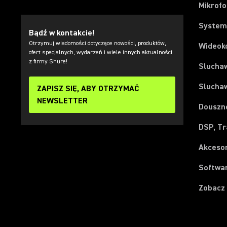
Mikrof
System
Bądź w kontakcie!
Otrzymuj wiadomości dotyczące nowości, produktów,
Wideok
ofert specjalnych, wydarzeń i wiele innych aktualności
z firmy Shure!
Slucha
Slucha
ZAPISZ SIĘ, ABY OTRZYMAĆ
NEWSLETTER
Douszn
DSP, Tr
Akceso
Softwar
Zobacz