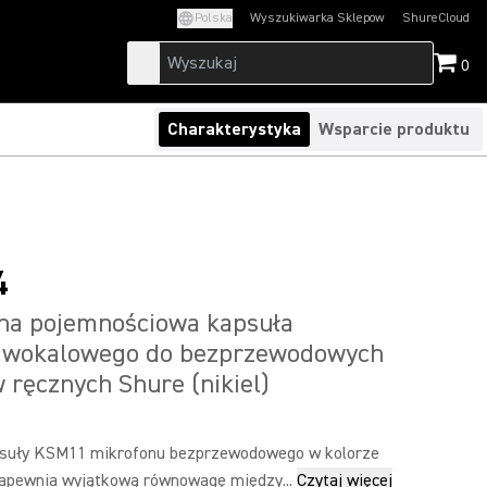
Polska
Wyszukiwarka Sklepow
ShureCloud
(Opens in a new t
0
Charakterystyka
Wsparcie produktu
4
lna pojemnościowa kapsuła
 wokalowego do bezprzewodowych
 ręcznych Shure (nikiel)
psuły KSM11 mikrofonu bezprzewodowego w kolorze
apewnia wyjątkową równowagę między...
Czytaj więcej