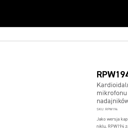
RPW19
Kardioida
mikrofonu
nadajników
SKU:
RPW194
Jako wersja ka
niklu, RPW194 z