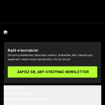
Bądź w kontakcie!
Otrzymuj wiadomości dotyczące nowości, produktów, ofert specjalnych,
wydarzeń i wiele innych aktualności z firmy Shure!
ZAPISZ SIĘ, ABY OTRZYMAĆ NEWSLETTER
PRODUKTY
O FIRMIE SHURE
ARTYKUŁY I WYDARZENIA