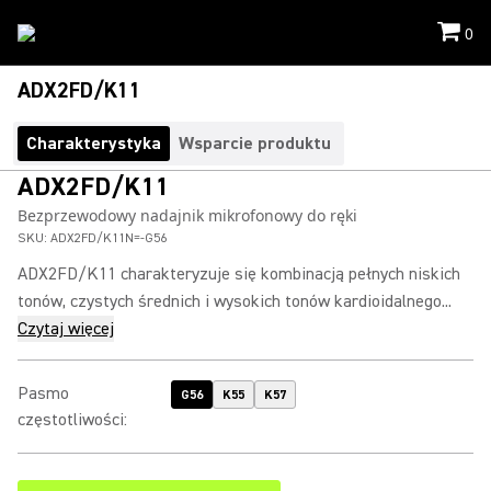
0
ADX2FD/K11
Charakterystyka
Wsparcie produktu
ADX2FD/K11
Bezprzewodowy nadajnik mikrofonowy do ręki
SKU:
ADX2FD/K11N=-G56
ADX2FD/K11 charakteryzuje się kombinacją pełnych niskich
tonów, czystych średnich i wysokich tonów kardioidalnego...
Czytaj więcej
Pasmo
G56
K55
K57
częstotliwości
: