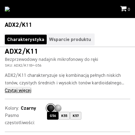
0
ADX2/K11
Charakterystyka
Wsparcie produktu
ADX2/K11
Bezprzewodowy nadajnik mikrofonowy do ręki
SKU:
ADX2/K11B=-G56
ADX2/K11 charakteryzuje się kombinacją pełnych niskich
tonów, czystych średnich i wysokich tonów kardioidalnego...
Czytaj więcej
Kolory
:
Czarny
Pasmo
G56
K55
K57
częstotliwości
: