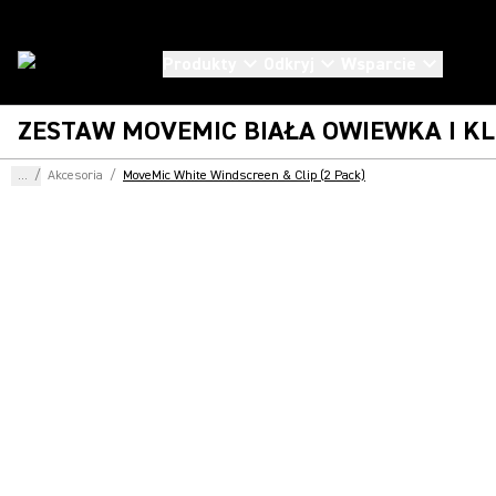
Produkty
Odkryj
Wsparcie
ZESTAW MOVEMIC BIAŁA OWIEWKA I KL
...
/
Akcesoria
/
MoveMic White Windscreen & Clip (2 Pack)