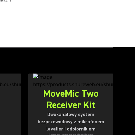
aliczna
MoveMic Two
Receiver Kit
Dwukanałowy system
bezprzewodowy z mikrofonem
lavalier i odbiornikiem