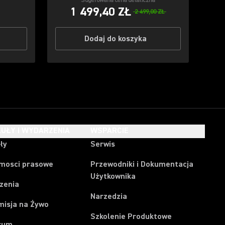
Sugerowana cena detaliczna
1 499,40 ZŁ
2 499,00 ZŁ
Dodaj do koszyka
UŁY I WYDARZENIA
WSPARCIE
ły
Serwis
mosci prasowe
Przewodniki i Dokumentacja
Użytkownika
zenia
Narzedzia
misja na Żywo
Szkolenie Produktowe
rum