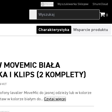
Polska
Wyszukiwarka Sklepow
ShureCloud
(Opens in a new t
0
Charakterystyka
Wsparcie produktu
 MOVEMIC BIAŁA
A I KLIPS (2 KOMPLETY)
W-KIT
ofony lavalier MoveMic do jasnej odzieży lub w kolorze
taw w kolorze białym do...
Czytaj więcej