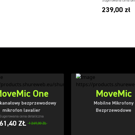
Sugerowana cena det
239,00 zł
oveMic One
MoveMic
kanałowy bezprzewodowy
Mobilne Mikrofony
mikrofon lavalier
Bezprzewodowe
Sugerowana cena detaliczna
61,40 ZŁ
1 269,00 ZŁ