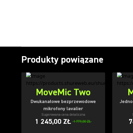
Produkty powiązane
MoveMic Two
M
Dwukanałowe bezprzewodowe
Jedno
mikrofony lavalier
Sugerowana cena detaliczna
1 245,00 ZŁ
7
1 779,00 ZŁ