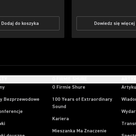
Dodaj do koszyka
Dowiedz się więcej
KTY
O FIRMIE SHURE
ARTYK
ony
O Firmie Shure
Artyku
y Bezprzewodowe
100 Years of Extraordinary
Wiado
Sound
onferencje
Wydar
Kariera
wki
Trans
Mieszanka Ma Znaczenie
wki douszne
Spect