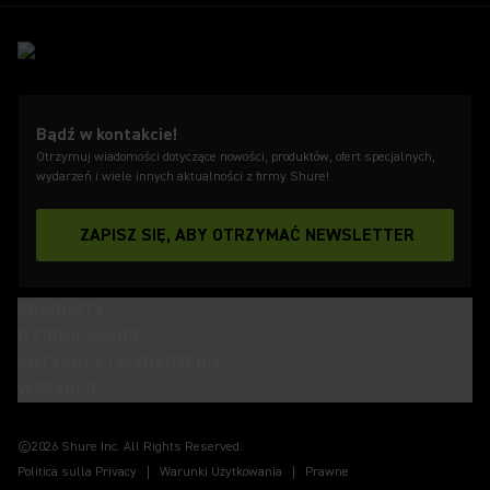
Bądź w kontakcie!
Otrzymuj wiadomości dotyczące nowości, produktów, ofert specjalnych,
wydarzeń i wiele innych aktualności z firmy Shure!
ZAPISZ SIĘ, ABY OTRZYMAĆ NEWSLETTER
PRODUKTY
O FIRMIE SHURE
ARTYKUŁY I WYDARZENIA
WSPARCIE
(Opens in a new tab)
(Opens in a new tab)
(Opens in a new tab)
(Opens in a new tab)
(Opens in a new tab)
(Opens in a new tab)
(Opens in a new tab)
©2026 Shure Inc. All Rights Reserved.
Politica sulla Privacy
Warunki Użytkowania
Prawne