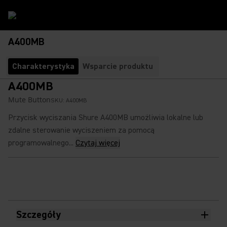
A400MB
Charakterystyka
Wsparcie produktu
A400MB
Mute Button
SKU:
A400MB
Przycisk wyciszania Shure A400MB umożliwia lokalne lub
zdalne sterowanie wyciszeniem za pomocą
programowalnego...
Czytaj więcej
Szczegóły